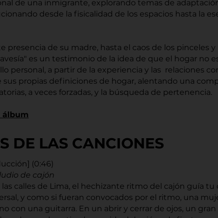
onal de una inmigrante, explorando temas de adaptación
lucionando desde la fisicalidad de los espacios hasta la
te presencia de su madre, hasta el caos de los pinceles y
avesía" es un testimonio de la idea de que el hogar no es
llo personal, a partir de la experiencia y las relaciones co
re sus propias definiciones de hogar, alentando una com
torias, a veces forzadas, y la búsqueda de pertenencia.
l álbum
S DE LAS CANCIONES
ducción] (0:46)
ludio de cajón
las calles de Lima, el hechizante ritmo del cajón guía t
ersal, y como si fueran convocados por el ritmo, una mu
o con una guitarra. En un abrir y cerrar de ojos, un gra