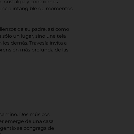
, nostalgia y conexiones
 esencia intangible de momentos
 lienzos de su padre, así como
 sólo un lugar, sino una tela
n los demás. Travesía invita a
prensión más profunda de las
u camino. Dos músicos
jer emerge de una casa
n gentío se congrega de