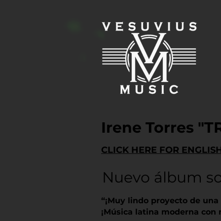
Irene Torres "T
CLICK HERE FOR ENGLIS
Nuevo álbum so
“¡Muy lindo proyecto de una
¡Música latina moderna con 