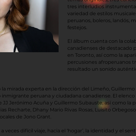
tres interludios instrumenta
variedad de estilos musicale
peruanos, boleros, landós, m
festejos.
El álbum cuenta con la cola
canadienses de destacado pr
en Toronto, así como la apar
percusiones afroperuanos t
resultado un sonido auténti
a mirada experta en la dirección del Limeño, Guillermo S
 inmigrante peruana y ciudadana canadiense. El elenco 
e JJ Jerónimo Acuña y Guillermo Subauste, así como la p
s Recharte, Dhany Mario Rivas Rosas, Luisito Orbegoso,
vocales de Jono Grant.
 a veces difícil viaje, hacia el ‘hogar’, la identidad y el s