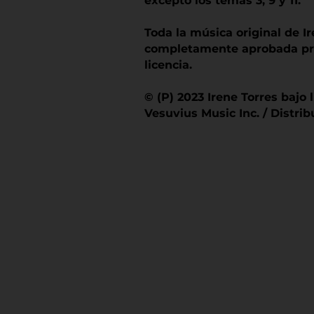
excepto los temas 3, 9 y 11.
Toda la música original de I
completamente aprobada pr
licencia.
© (P) 2023 Irene Torres bajo 
Vesuvius Music Inc. / Distri