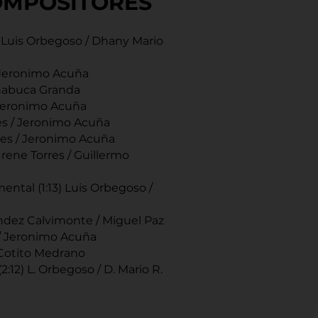
OMPOSITORES
 Luis Orbegoso / Dhany Mario
/ Jeronimo Acuña
habuca Granda
/ Jeronimo Acuña
res / Jeronimo Acuña
rres / Jeronimo Acuña
 Irene Torres / Guillermo
mental (1:13) Luis Orbegoso /
ndez Calvimonte / Miguel Paz
s / Jeronimo Acuña
 Cotito Medrano
(2:12) L. Orbegoso / D. Mario R.