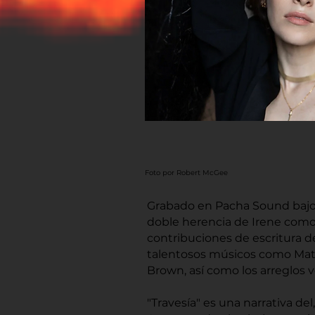
Foto por Robert McGee
Grabado en Pacha Sound bajo l
doble herencia de Irene como
contribuciones de escritura d
talentosos músicos como Matia
Brown, así como los arreglos 
"Travesía" es una narrativa del,