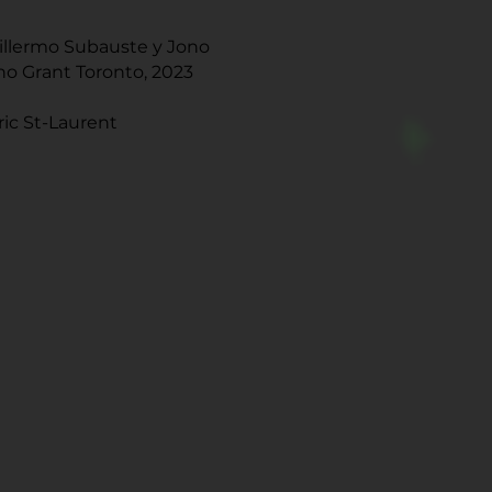
illermo Subauste y Jono
no Grant Toronto, 2023
ric St-Laurent