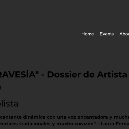
Home
Events
Abou
RAVESÍA" - Dossier de Artista
H
lista
 cantante dinámica con una voz encantadora y mucha
matices tradicionales y mucho corazón“ - Laura Fer