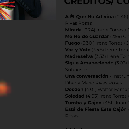
CRÉDITOS/ C
​A Él Que No Adivina
(0:46)
Rivas Rosas
Mirada
(3:24) Irene Torres 
Me He de Guardar
(2:56) C
Fuego
(3:30 ) Irene Torres 
Voz y Voto
(3:48) Irene Tor
Madreselva
(3:53) Irene To
Sigue Amaneciendo
(3:03)
Subauste
Una conversación
- Instru
Dhany Mario Rivas Rosas
Desdén
(4:01) Walter Ferna
Soledad
(4:03) Irene Torre
Tumba y Cajón
(3:51) Juan
Está de Fiesta Este Cajón
Rosas