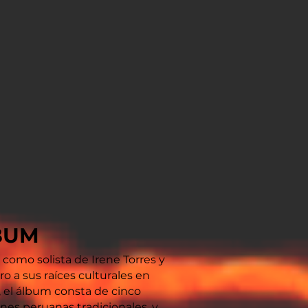
BUM
 como solista de Irene Torres y
ro a sus raíces culturales en
, el álbum consta de cinco
ones peruanas tradicionales, y