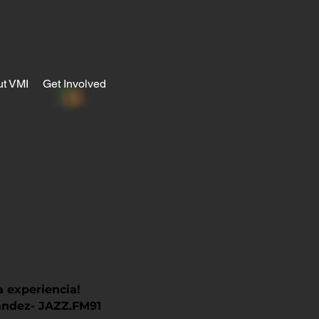
t VMI
Get Involved
 experiencia!
nandez- JAZZ.FM91