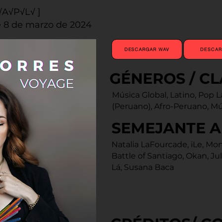
√A√P√L√ ]
e 8 de marzo de 2024
DESCARGAR WAV
DESCAR
GÉNEROS / CL
Música Global, Latino, Pop La
(Peruano), Afro-Peruano, Mús
SEMEJANTE A 
Natalia LaFourcade, iLe, Mon
Battle of Santiago, Okan, Ju
Lá, Susana Baca