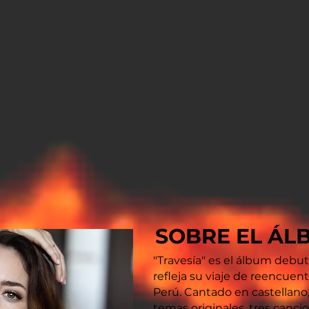
SOBRE EL ÁL
"Travesía" es el álbum debut
refleja su viaje de reencuent
Perú. Cantado en castellano
temas originales, tres canci