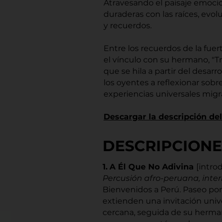
Atravesando el paisaje emoci
duraderas con las raíces, evo
y recuerdos.
Entre los recuerdos de la fuer
el vínculo con su hermano, "Tr
que se hila a partir del desarro
los oyentes a reflexionar sob
experiencias universales migra
Descargar la descripción de
DESCRIPCIONE
1.
A Él Que No Adivina
[intro
Percusión afro-peruana, inter
Bienvenidos a Perú. Paseo por 
extienden una invitación univ
cercana, seguida de su herman