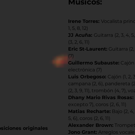
Músicos:
Irene Torres:
Vocalista prin
1, 5, 8, 12)
JJ Acuña:
Guitarra
(2, 3, 4, 5
(3, 2, 6, 11)
Eric St-Laurent:
Guitarra (2, 3
(7)
Guillermo Subauste:
Cajón (
electrónica (7)
Luis Orbegoso:
Cajón (1, 2, 3,
campana (2, 6), pandereta (2)
(2, 3, 9, 11), trombón (4, 7), voz
Dhany Mario Rivas Rosas:
excepto 7), coros (2, 6, 11)
Matias Recharte:
Bajo (2, 4, 
5, 6), coros (2, 6, 11)
Alexander Brown:
Trompeta
siciones originales
Jono Grant:
Arreglos vocales (2